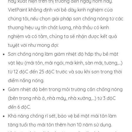
này xuất hiện trên thị trường đến ngày hôm nay.
VietPaint khẳng định với bề dày kinh nghiệm của
chúng tôi, nếu chọn giải pháp sơn chống nóng từ các
thương hiệu uy tín chất lượng, nhà thầu có kinh
nghiệm và có tâm, chúng ta sẽ nhận được kết quả
tuyệt vời như mong đợi:
Sơn chống nóng làm giảm nhiệt độ hấp thụ bề mặt
vật liệu (mái tôn, mái ngói, mái kính, sàn mái, tường,…)
từ 12 độC đến 25 độC trước và sau khi sơn trong thời
điểm nắng nóng.
Giảm nhiệt độ bên trong môi trường cần chống nóng
(bên trong nhà ở, nhà máy, nhà xưởng,…) từ 3 độC
đến 6 độC.
Khả năng chống rỉ sét, bảo vệ bề mặt mái tôn làm
tăng tuổi thọ mái tôn thêm hơn 10 năm sử dụng.