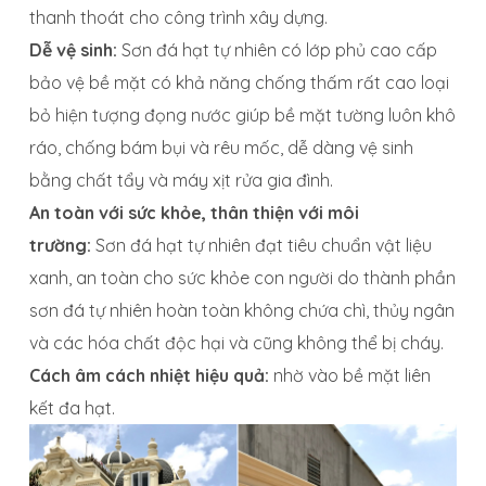
thanh thoát cho công trình xây dựng.
Dễ vệ sinh:
Sơn đá hạt tự nhiên có lớp phủ cao cấp
bảo vệ bề mặt có khả năng chống thấm rất cao loại
bỏ hiện tượng đọng nước giúp bề mặt tường luôn khô
ráo, chống bám bụi và rêu mốc, dễ dàng vệ sinh
bằng chất tẩy và máy xịt rửa gia đình.
An toàn với sức khỏe, thân thiện với môi
trường:
Sơn đá hạt tự nhiên đạt tiêu chuẩn vật liệu
xanh, an toàn cho sức khỏe con người do thành phần
sơn đá tự nhiên hoàn toàn không chứa chì, thủy ngân
và các hóa chất độc hại và cũng không thể bị cháy.
Cách âm cách nhiệt hiệu quả:
nhờ vào bề mặt liên
kết đa hạt.