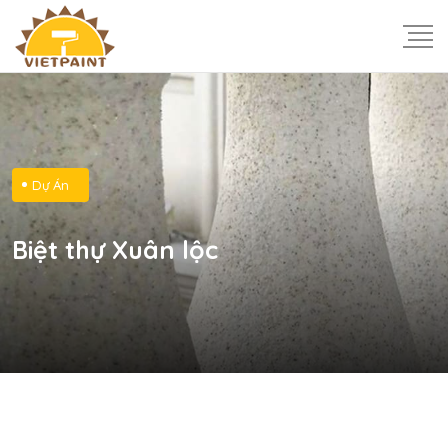
Dự Án
Biệt thự Xuân lộc