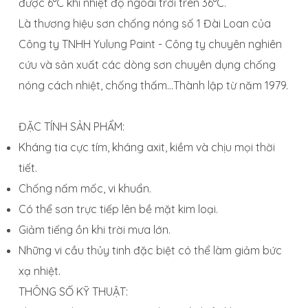
được 6°C khi nhiệt độ ngoài trời trên 36°C.
Là thương hiệu sơn chống nóng số 1 Đài Loan của
Công ty TNHH Yulung Paint - Công ty chuyên nghiên
cứu và sản xuất các dòng sơn chuyên dụng chống
nóng cách nhiệt, chống thấm...Thành lập từ năm 1979.
ĐẶC TÍNH SẢN PHẨM:
Kháng tia cực tím, kháng axit, kiềm và chịu mọi thời
tiết.
Chống nấm mốc, vi khuẩn.
Có thể sơn trực tiếp lên bề mặt kim loại.
Giảm tiếng ồn khi trời mưa lớn.
Những vi cầu thủy tinh đặc biệt có thể làm giảm bức
xạ nhiệt.
THÔNG SỐ KỸ THUẬT: