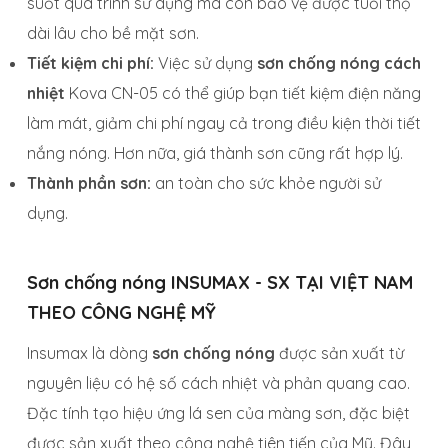
suốt quá trình sử dụng mà còn bảo vệ được tuổi thọ
dài lâu cho bề mặt sơn.
Tiết kiệm chi phí:
Việc sử dụng
sơn chống nóng cách
nhiệt
Kova CN-05 có thể giúp bạn tiết kiệm điện năng
làm mát, giảm chi phí ngay cả trong điều kiện thời tiết
nắng nóng. Hơn nữa, giá thành sơn cũng rất hợp lý.
Thành phần sơn:
an toàn cho sức khỏe người sử
dụng.
Sơn chống nóng INSUMAX - SX TẠI VIỆT NAM
THEO CÔNG NGHỆ MỸ
Insumax là dòng
sơn chống nóng
được sản xuất từ
nguyên liệu có hệ số cách nhiệt và phản quang cao.
Đặc tính tạo hiệu ứng lá sen của màng sơn, đặc biệt
được sản xuất theo công nghệ tiên tiến của Mỹ. Đây