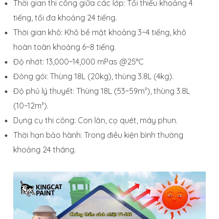
Thời gian thi công giữa các lớp: Tối thiểu khoảng 4
tiếng, tối đa khoảng 24 tiếng.
Thời gian khô: Khô bề mặt khoảng 3~4 tiếng, khô
hoàn toàn khoảng 6~8 tiếng.
Độ nhớt: 13,000~14,000 mPas @25°C
Đóng gói: Thùng 18L (20kg), thùng 3.8L (4kg).
Độ phủ lý thuyết: Thùng 18L (53~59m²), thùng 3.8L
(10~12m²).
Dụng cụ thi công: Con lăn, cọ quét, máy phun.
Thời hạn bảo hành: Trong điều kiện bình thường
khoảng 24 tháng.