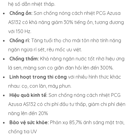
hệ số dẫn nhiệt thấp.
Chống ồn:
Sơn chống nóng cách nhiệt PCG Azusa
AS132 có khả năng giảm 30% tiếng ồn, tương đương
với 150 Hz.
Chống rỉ:
Tăng tuổi thọ cho mái tôn nhờ tính năng
ngăn ngừa rỉ sét, rêu mốc ưu việt.
Chống thấm:
Khả năng ngăn nước tốt nhờ hiệu ứng
lá sen, màng sơn co giãn đàn hồi lên đến 300%.
Linh hoạt trong thi công
với nhiều hình thức khác
nhau: cọ, con lăn, máy phun.
Hiệu quả kinh tế:
Sơn chống nóng cách nhiệt PCG
Azusa AS132 có chi phí đầu tư thấp, giảm chi phí điện
năng lên đến 20%
Bảo vệ sức khỏe:
Phản xạ 85,7% ánh sáng mặt trời,
chống tia UV