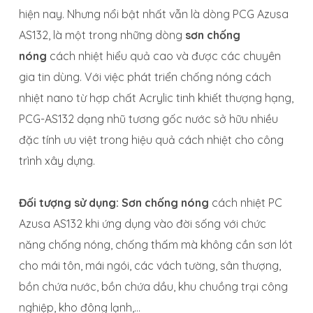
hiện nay. Nhưng nổi bật nhất vẫn là dòng PCG Azusa
AS132, là một trong những dòng
sơn chống
nóng
cách nhiệt hiểu quả cao và được các chuyên
gia tin dùng. Với việc phát triển chống nóng cách
nhiệt nano từ hợp chất Acrylic tinh khiết thượng hạng,
PCG-AS132 dạng nhũ tương gốc nước sở hữu nhiều
đặc tính ưu việt trong hiệu quả cách nhiệt cho công
trình xây dựng.
Đối tượng sử dụng:
Sơn chống nóng
cách nhiệt PC
Azusa AS132 khi ứng dụng vào đời sống với chức
năng chống nóng, chống thấm mà không cần sơn lót
cho mái tôn, mái ngói, các vách tường, sân thượng,
bồn chứa nước, bồn chứa dầu, khu chuồng trại công
nghiệp, kho đông lạnh,…