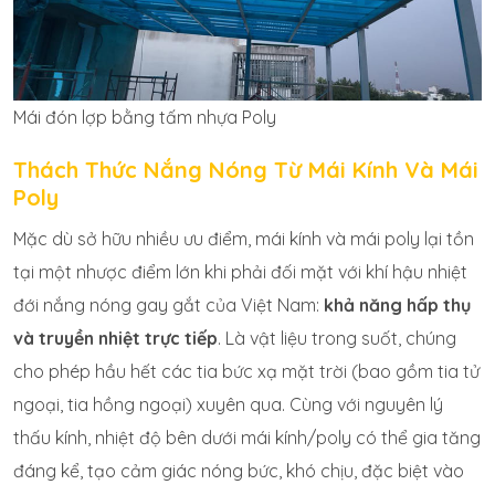
Mái đón lợp bằng tấm nhựa Poly
Thách Thức Nắng Nóng Từ Mái Kính Và Mái
Poly
Mặc dù sở hữu nhiều ưu điểm, mái kính và mái poly lại tồn
tại một nhược điểm lớn khi phải đối mặt với khí hậu nhiệt
đới nắng nóng gay gắt của Việt Nam:
khả năng hấp thụ
và truyền nhiệt trực tiếp
. Là vật liệu trong suốt, chúng
cho phép hầu hết các tia bức xạ mặt trời (bao gồm tia tử
ngoại, tia hồng ngoại) xuyên qua. Cùng với nguyên lý
thấu kính, nhiệt độ bên dưới mái kính/poly có thể gia tăng
đáng kể, tạo cảm giác nóng bức, khó chịu, đặc biệt vào