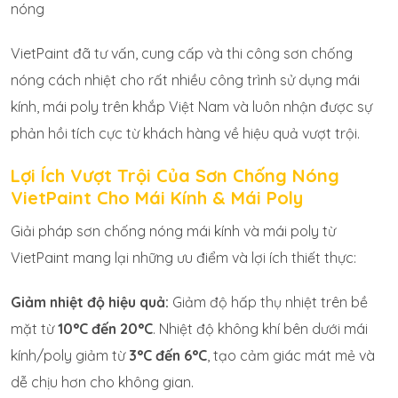
nóng
VietPaint đã tư vấn, cung cấp và thi công sơn chống
nóng cách nhiệt cho rất nhiều công trình sử dụng mái
kính, mái poly trên khắp Việt Nam và luôn nhận được sự
phản hồi tích cực từ khách hàng về hiệu quả vượt trội.
Lợi Ích Vượt Trội Của Sơn Chống Nóng
VietPaint Cho Mái Kính & Mái Poly
Giải pháp sơn chống nóng mái kính và mái poly từ
VietPaint mang lại những ưu điểm và lợi ích thiết thực:
Giảm nhiệt độ hiệu quả:
Giảm độ hấp thụ nhiệt trên bề
mặt từ
10°C đến 20°C
. Nhiệt độ không khí bên dưới mái
kính/poly giảm từ
3°C đến 6°C
, tạo cảm giác mát mẻ và
dễ chịu hơn cho không gian.