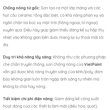
Chống nóng từ gốc:
Sơn tạo ra một lớp màng với các
hạt cầu ceramic rỗng đặc biệt, có khả năng phản xạ và
ngăn chặn tia bức xạ mặt trời (hồng ngoại, tử ngoại)
xuyên qua. Điều này giúp giảm thiểu đáng kể sự hấp thụ
nhiệt vào không gian bên dưới, mang lại sự thoải mái tối
đa.
Duy trì khả năng lấy sáng:
Không như các phương pháp
che chắn truyền thống, sơn chống nóng của
VietPaint
vẫn giữ được khả năng truyền sáng của kính/poly, đảm
bảo không gian luôn tràn ngập ánh sáng tự nhiên mà
không bị chói hay nóng.
Tiết kiệm chi phí điện năng:
Giảm đáng kể công suất
hoạt động của các thiết bị làm mát (điều hòa, quạt),