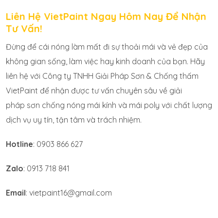
Liên Hệ VietPaint Ngay Hôm Nay Để Nhận
Tư Vấn!
Đừng để cái nóng làm mất đi sự thoải mái và vẻ đẹp của
không gian sống, làm việc hay kinh doanh của bạn. Hãy
liên hệ với Công ty TNHH Giải Pháp Sơn & Chống thấm
VietPaint để nhận được tư vấn chuyên sâu về giải
pháp sơn chống nóng mái kính và mái poly với chất lượng
dịch vụ uy tín, tận tâm và trách nhiệm.
Hotline
: 0903 866 627
Zalo
: 0913 718 841
Email
: vietpaint16@gmail.com