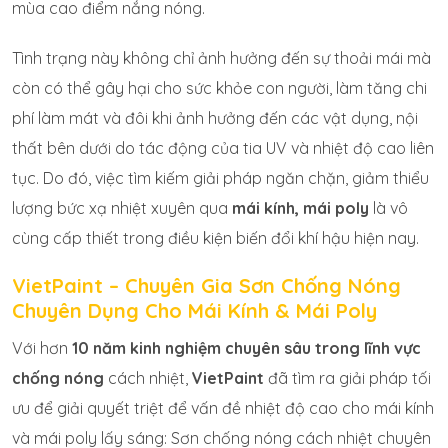
mùa cao điểm nắng nóng.
Tình trạng này không chỉ ảnh hưởng đến sự thoải mái mà
còn có thể gây hại cho sức khỏe con người, làm tăng chi
phí làm mát và đôi khi ảnh hưởng đến các vật dụng, nội
thất bên dưới do tác động của tia UV và nhiệt độ cao liên
tục. Do đó, việc tìm kiếm giải pháp ngăn chặn, giảm thiểu
lượng bức xạ nhiệt xuyên qua
mái kính, mái poly
là vô
cùng cấp thiết trong điều kiện biến đổi khí hậu hiện nay.
VietPaint – Chuyên Gia Sơn Chống Nóng
Chuyên Dụng Cho Mái Kính & Mái Poly
Với hơn
10 năm kinh nghiệm chuyên sâu trong lĩnh vực
chống nóng
cách nhiệt,
VietPaint
đã tìm ra giải pháp tối
ưu để giải quyết triệt để vấn đề nhiệt độ cao cho mái kính
và mái poly lấy sáng: Sơn chống nóng cách nhiệt chuyên