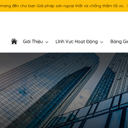
 mang đến cho bạn Giải pháp sơn ngoại thất và chống thấm tối ưu…
Giới Thiệu
Lĩnh Vực Hoạt Động
Bảng Gi