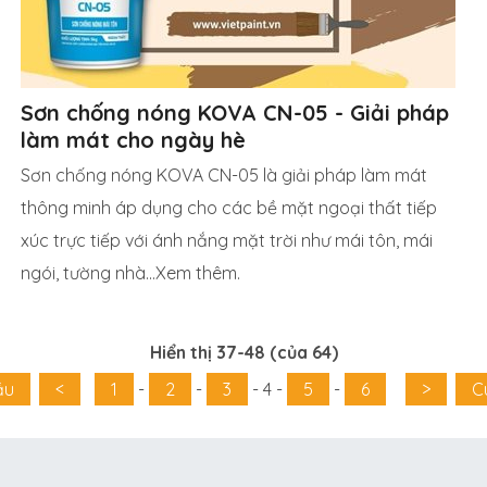
Sơn chống nóng KOVA CN-05 - Giải pháp
làm mát cho ngày hè
Sơn chống nóng KOVA CN-05 là giải pháp làm mát
thông minh áp dụng cho các bề mặt ngoại thất tiếp
xúc trực tiếp với ánh nắng mặt trời như mái tôn, mái
ngói, tường nhà...Xem thêm.
Hiển thị 37-48 (của 64)
ầu
<
1
-
2
-
3
-
4
-
5
-
6
>
C