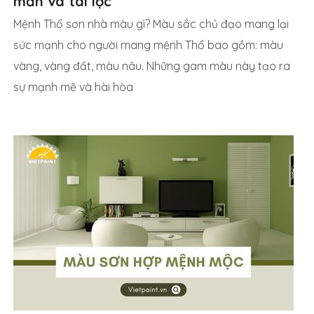
mắn và tài lộc
Mệnh Thổ sơn nhà màu gì? Màu sắc chủ đạo mang lại
sức mạnh cho người mang mệnh Thổ bao gồm: màu
vàng, vàng đất, màu nâu. Những gam màu này tạo ra
sự mạnh mẽ và hài hòa