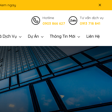
Xem ngay
Hotline
Tư vấn dịch vụ
0903 866 627
0913 718 841
á Dịch Vụ
Dự Án
Thông Tin Mới
Liên Hệ