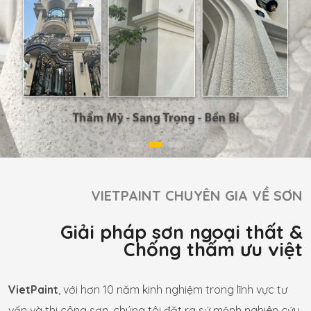
VIETPAINT CHUYÊN GIA VỀ SƠN
Giải pháp sơn ngoại thất &
Chống thấm ưu việt
VietPaint
, với hơn 10 năm kinh nghiệm trong lĩnh vực tư
vấn và thi công sơn, chúng tôi đặt ra sứ mệnh nghiên cứu,