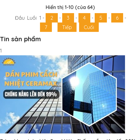
Hiển thị 1-10 (của 64)
Đầu
Luồi
1
-
2
-
3
-
4
-
5
-
6
-
7
Tiếp
Cuối
Tin sản phẩm
1