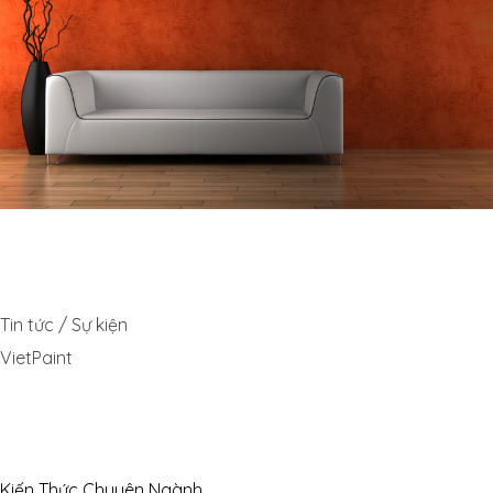
Tin tức / Sự kiện
VietPaint
Kiến Thức Chuyên Ngành